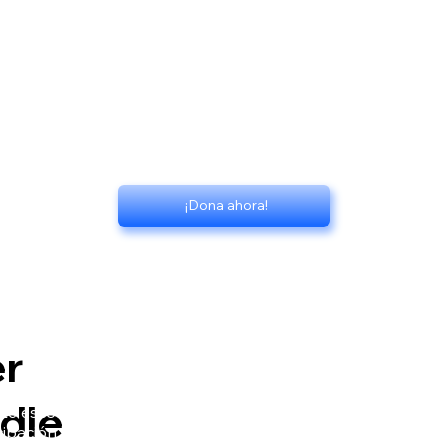
¡Dona ahora!
er
dle
 escolar tras la implementación de ARISE. Nuestros datos 
cipación y la confianza de los estudiantes desde la reintrodu