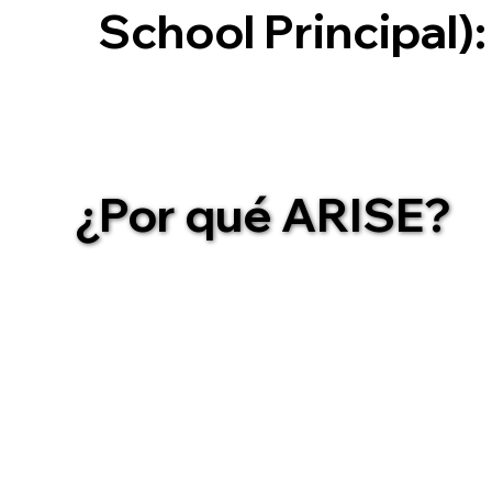
School Principal):
No hay palabras para describir el impacto posi
Intermedia Northwoods y en mí. Era nuevo en el
director cuando conocí a Angela a través de ot
socioemocional, supe que la necesitaba en mi esc
La Escuela Intermedia Northwoods es una escuela
situación de pobreza. También hemos tenido un 
que viven en situación de pobreza y tienen dific
¿Por qué ARISE?
si bien necesitábamos fortalecer los programas
supieran que creíamos en ellos y que ellos creía
ARISE, los estudiantes pasan cinco días con ella,
ayudan a descubrir y valorarse a sí mismos. Cu
recibo comentarios positivos, ¡incluso de algun
cuando Angela acompaña a los estudiantes en la
El año pasado no pude financiar el programa ARI
preguntaron por qué no lo teníamos. Me rompió
alegría que poder decirles que regresaba este
académicos, pero tuvimos dificultades con el cl
y estudiantes). Nuestros datos preliminares ya 
año escolar, y no me cabe duda de que se debe 
ARISE poco después del Día del Trabajo. Abogo